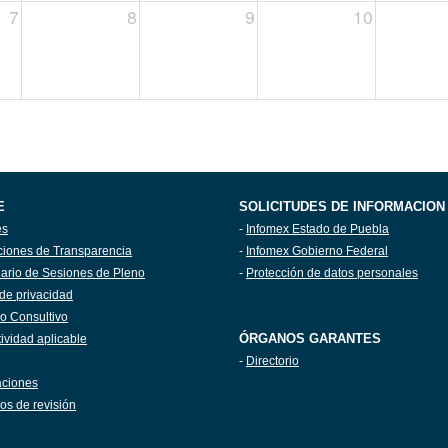
7
8
9
10
E
SOLICITUDES DE INFORMACION
es
-
Infomex Estado de Puebla
ciones de Transparencia
-
Infomex Gobierno Federal
ario de Sesiones de Pleno
-
Protección de datos personales
de privacidad
o Consultivo
ÓRGANOS GARANTES
ividad aplicable
-
Directorio
aciones
os de revisión