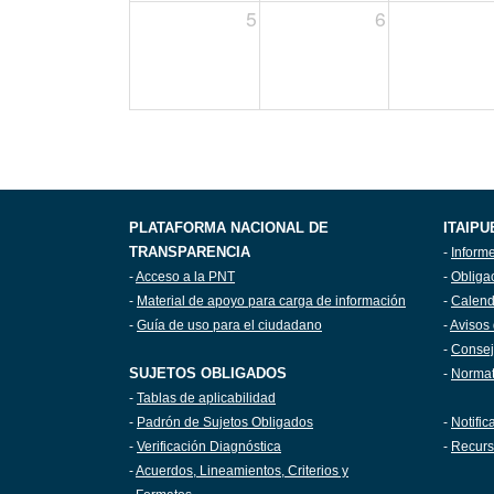
5
6
PLATAFORMA NACIONAL DE
ITAIPU
TRANSPARENCIA
-
Inform
-
Acceso a la PNT
-
Obliga
-
Material de apoyo para carga de información
-
Calend
-
Guía de uso para el ciudadano
-
Avisos 
-
Consej
SUJETOS OBLIGADOS
-
Normat
-
Tablas de aplicabilidad
-
Padrón de Sujetos Obligados
-
Notific
-
Verificación Diagnóstica
-
Recurs
-
Acuerdos, Lineamientos, Criterios y