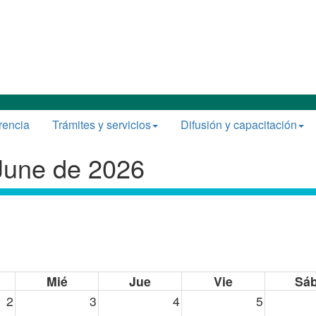
rencia
Trámites y servicios
Difusión y capacitación
June de 2026
Mié
Jue
Vie
Sá
2
3
4
5