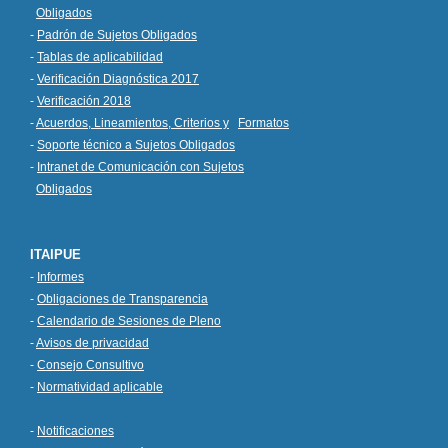
Obligados
-
Padrón de Sujetos Obligados
-
Tablas de aplicabilidad
-
Verificación Diagnóstica 2017
-
Verificación 2018
-
Acuerdos, Lineamientos, Criterios y
Formatos
-
Soporte técnico a Sujetos Obligados
-
Intranet de Comunicación con Sujetos
Obligados
ITAIPUE
-
Informes
-
Obligaciones de Transparencia
-
Calendario de Sesiones de Pleno
-
Avisos de privacidad
-
Consejo Consultivo
-
Normatividad aplicable
-
Notificaciones