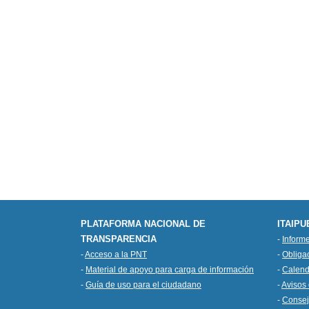
PLATAFORMA NACIONAL DE
ITAIPU
TRANSPARENCIA
-
Inform
-
Acceso a la PNT
-
Obliga
-
Material de apoyo para carga de información
-
Calend
-
Guía de uso para el ciudadano
-
Avisos 
-
Consej