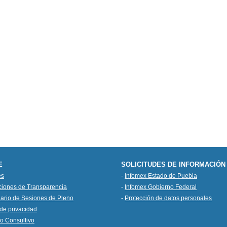
E
SOLICITUDES DE INFORMACIÓN
es
-
Infomex Estado de Puebla
ciones de Transparencia
-
Infomex Gobierno Federal
ario de Sesiones de Pleno
-
Protección de datos personales
de privacidad
o Consultivo