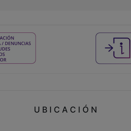
U B I C A C I Ó N