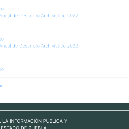
co
nual de Desarrollo Archivístico 2022
co
nual de Desarrollo Archivístico 2023
co
rio
A LA INFORMACIÓN PÚBLICA Y
 ESTADO DE PUEBLA